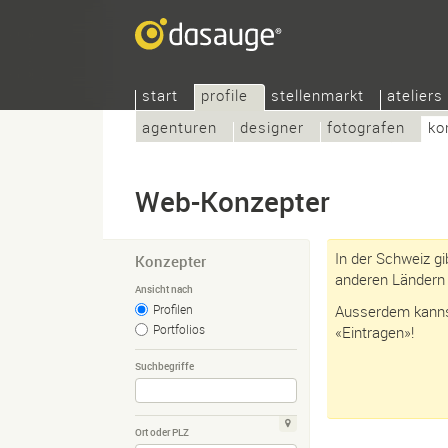
start
profile
stellenmarkt
ateliers
agenturen
designer
fotografen
ko
Web-Konzepter
In der Schweiz gi
Konzepter
anderen Ländern 
Ansicht nach
Profilen
Ausserdem kannst
Portfolios
«Eintragen»!
Suchbegriffe
Ort oder PLZ