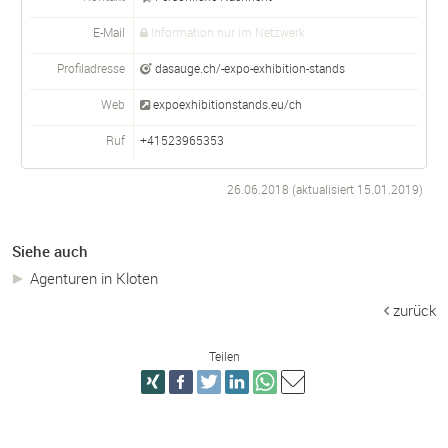
E-Mail
Information nur im Netzwerk
Profiladresse
dasauge.ch/-expo-exhibition-stands
Web
expoexhibitionstands.eu/ch
Ruf
+41523965353
26.06.2018 (aktualisiert
15.01.2019
)
Siehe auch
Agenturen in Kloten
zurück
Teilen