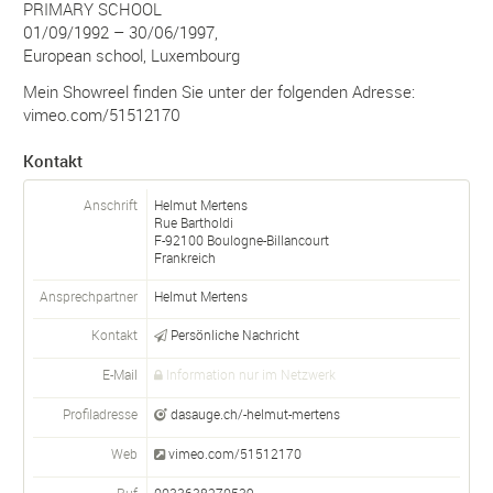
PRIMARY SCHOOL
01/09/1992 – 30/06/1997,
European school, Luxembourg
Mein Showreel finden Sie unter der folgenden Adresse:
vimeo.com/51512170
Kontakt
Anschrift
Helmut Mertens
Rue Bartholdi
F-
92100
Boulogne-Billancourt
Frankreich
Ansprechpartner
Helmut
Mertens
Kontakt
Persönliche Nachricht
E-Mail
Information nur im Netzwerk
Profiladresse
dasauge.ch/-helmut-mertens
Web
vimeo.com/51512170
Ruf
0033638270539