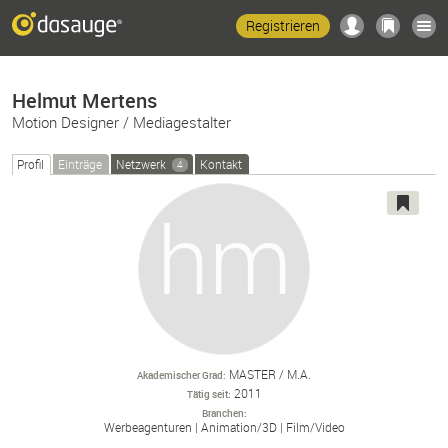
Registrieren
Helmut Mertens
Motion Designer / Mediagestalter
Profil
Einträge
Netzwerk
Kontakt
4
MASTER / M.A.
Akademischer Grad
2011
Tätig seit
Branchen
Werbeagenturen
Animation/
3D
Film/
Video