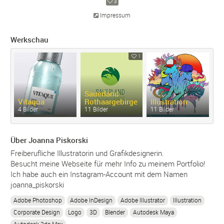
3
Impressum
Werkschau
1
Sauerland
Vitaqua
Rothaargebirge
Illustration
G
4 Bilder
11 Bilder
11 Bilder
3 
Über Joanna Piskorski
Freiberufliche Illustratorin und Grafikdesignerin.
Besucht meine Webseite für mehr Info zu meinem Portfolio!
Ich habe auch ein Instagram-Account mit dem Namen
joanna_piskorski
Adobe Photoshop
Adobe InDesign
Adobe Illustrator
Illustration
Corporate Design
Logo
3D
Blender
Autodesk Maya