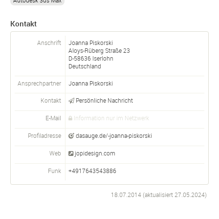
Autodesk 3ds Max
Kontakt
Anschrift
Joanna Piskorski
Aloys-Rüberg Straße 23
D-
58636
Iserlohn
Deutschland
Ansprechpartner
Joanna
Piskorski
Kontakt
Persönliche Nachricht
E-Mail
Information nur im Netzwerk
Profiladresse
dasauge.de/-joanna-piskorski
Web
jopidesign.com
Funk
+4917643543886
18.07.2014 (aktualisiert
27.05.2024
)