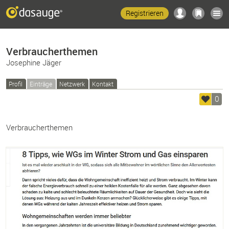
Registrieren
Verbraucherthemen
Josephine Jäger
Profil
Einträge
Netzwerk
Kontakt
0
Verbraucherthemen