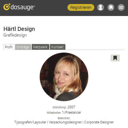
Registrieren
Härtl Design
Grafikdesign
Profil
Einträge
Netzwerk
Kontakt
2007
Gründung
1/Freelancer
Mitarbeiter
Branchen
Typografen/
Layouter
Verpackungsdesigner
Corporate Designer