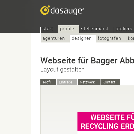
start
profile
stellenmarkt
ateliers
agenturen
designer
fotografen
ko
Webseite für Bagger Ab
Layout gestalten
Profil
Einträge
Netzwerk
Kontakt