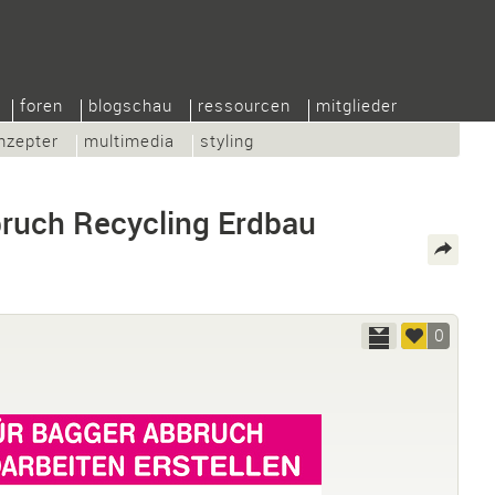
foren
blogschau
ressourcen
mitglieder
nzepter
multimedia
styling
bruch Recycling Erdbau
0