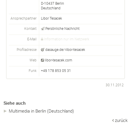
D-
10437
Berlin
Deutschland
Ansprechpartner
Libor
Tesacek
Kontakt
Persönliche Nachricht
E-Mail
Information nur im Netzwerk
Profiladresse
dasauge.de/-libor-tesacek
Web
libor-tesacek.com
Funk
+49 178 853 05 31
30.11.2012
Siehe auch
Multimedia in Berlin (Deutschland)
zurück