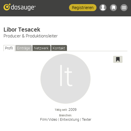
Registrieren
Libor Tesacek
Producer & Produktionsleiter
Profil
Einträge
Netzwerk
Kontakt
2009
Tätig seit
Branchen
Film/
Video
Entwicklung
Texter