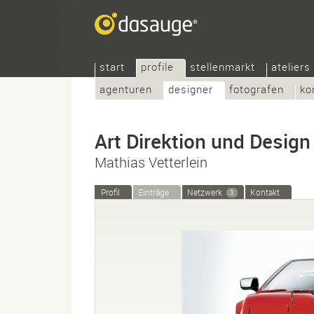
start
profile
stellenmarkt
ateliers
agenturen
designer
fotografen
ko
Art Direktion und Design
Mathias Vetterlein
Profil
Einträge
Netzwerk
Kontakt
3