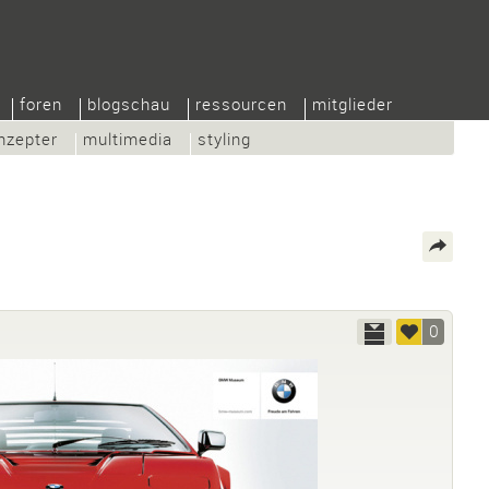
foren
blogschau
ressourcen
mitglieder
nzepter
multimedia
styling
0