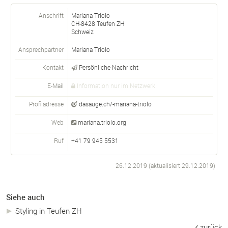
Anschrift
Mariana Triolo
CH-
8428
Teufen ZH
Schweiz
Ansprechpartner
Mariana
Triolo
Kontakt
Persönliche Nachricht
E-Mail
Information nur im Netzwerk
Profiladresse
dasauge.ch/-mariana-triolo
Web
mariana.triolo.org
Ruf
+41 79 945 5531
26.12.2019 (aktualisiert
29.12.2019
)
Siehe auch
Styling in Teufen ZH
zurück