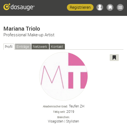
Registrieren
Mariana Triolo
Professional Make-up Artist
Profil
Einträge
Netzwerk
Kontakt
Teufen ZH
Akademischer Grad
2019
Tätig seit
Branchen
Visagisten
Stylisten