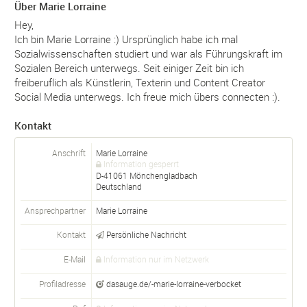
Über Marie Lorraine
Hey,
Ich bin Marie Lorraine :) Ursprünglich habe ich mal
Sozialwissenschaften studiert und war als Führungskraft im
Sozialen Bereich unterwegs. Seit einiger Zeit bin ich
freiberuflich als Künstlerin, Texterin und Content Creator
Social Media unterwegs. Ich freue mich übers connecten :).
Kontakt
Anschrift
Marie Lorraine
Information gesperrt
D-
41061
Mönchengladbach
Deutschland
Ansprechpartner
Marie
Lorraine
Kontakt
Persönliche Nachricht
E-Mail
Information nur im Netzwerk
Profiladresse
dasauge.de/-marie-lorraine-verbocket