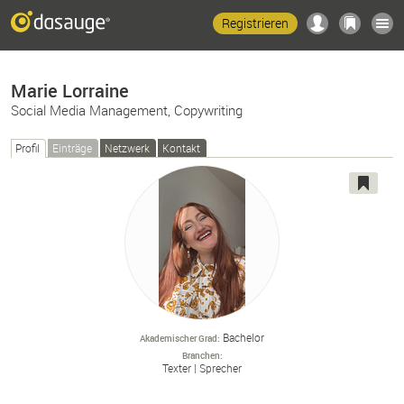
Registrieren
Marie Lorraine
Social Media Management, Copywriting
Profil
Einträge
Netzwerk
Kontakt
Bachelor
Akademischer Grad
Branchen
Texter
Sprecher