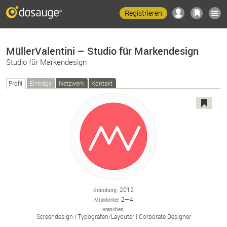
Registrieren
MüllerValentini – Studio für Markendesign
Studio für Markendesign
Profil
Einträge
Netzwerk
Kontakt
2012
Gründung
2—4
Mitarbeiter
Branchen
Screendesign
Typografen/
Layouter
Corporate Designer