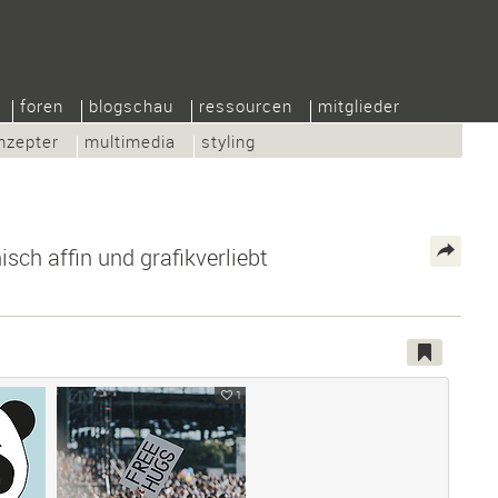
foren
blogschau
ressourcen
mitglieder
nzepter
multimedia
styling
isch affin und grafikverliebt
1