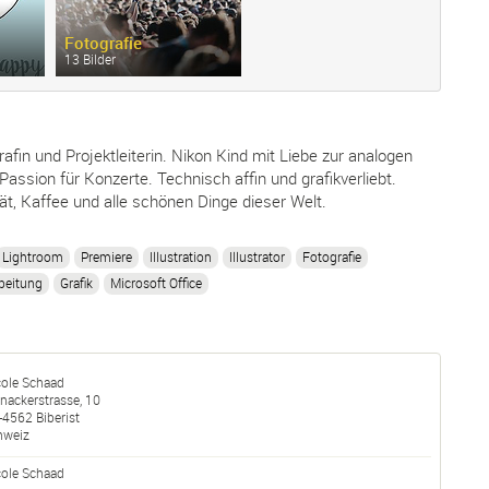
Fotografie
13 Bilder
grafin und Projektleiterin. Nikon Kind mit Liebe zur analogen
Passion für Konzerte. Technisch affin und grafikverliebt.
ität, Kaffee und alle schönen Dinge dieser Welt.
Lightroom
Premiere
Illustration
Illustrator
Fotografie
beitung
Grafik
Microsoft Office
cole Schaad
nackerstrasse, 10
-
4562
Biberist
hweiz
ole
Schaad