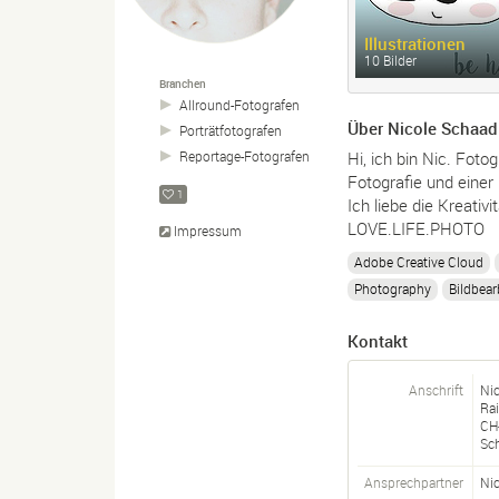
Illustrationen
10 Bilder
Branchen
Allround-
Fotografen
Über Nicole Schaad
Porträtfotografen
Hi, ich bin Nic. Foto
Reportage-
Fotografen
Fotografie und einer 
1
Ich liebe die Kreativ
LOVE.LIFE.PHOTO
Impressum
Adobe Creative Cloud
Photography
Bildbear
Kontakt
Anschrift
Ni
Rai
CH
Sc
Ansprechpartner
Nic