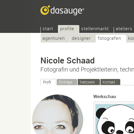
start
profile
stellenmarkt
ateliers
agenturen
designer
fotografen
ko
Nicole Schaad
Fotografin und Projektleiterin, techn
Profil
Einträge
Netzwerk
Kontakt
Werkschau