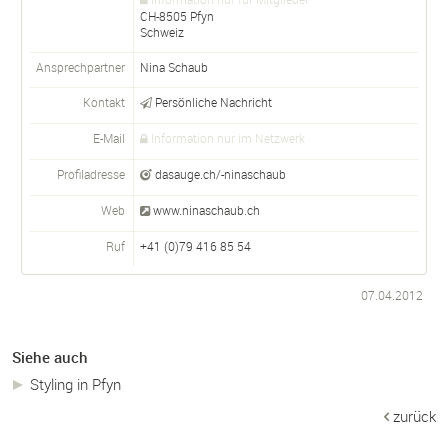
CH-
8505
Pfyn
Schweiz
Ansprechpartner
Nina Schaub
Kontakt
Persönliche Nachricht
E-Mail
Information nur im Netzwerk
Profiladresse
dasauge.ch/-ninaschaub
Web
www.ninaschaub.ch
Ruf
+41 (0)79 416 85 54
07.04.2012
Siehe auch
Styling in Pfyn
zurück