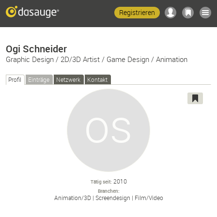
Registrieren
Ogi Schneider
Graphic Design / 2D/3D Artist / Game Design / Animation
Profil
Einträge
Netzwerk
Kontakt
2010
Tätig seit
Branchen
Animation/
3D
Screendesign
Film/
Video