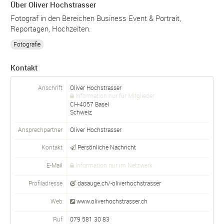
Über Oliver Hochstrasser
Fotograf in den Bereichen Business Event & Portrait,
Reportagen, Hochzeiten.
Fotografie
Kontakt
Anschrift
Oliver Hochstrasser
Information nur für Mitglieder
CH-
4057
Basel
Schweiz
Ansprechpartner
Oliver
Hochstrasser
Kontakt
Persönliche Nachricht
E-Mail
Information nur im Netzwerk
Profiladresse
dasauge.ch/-oliverhochstrasser
Web
www.oliverhochstrasser.ch
Ruf
079 581 30 83