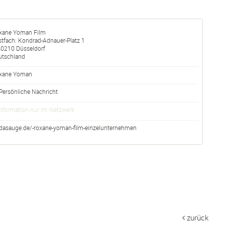
xane Yoman Film
tfach: Kondrad-Adnauer-Platz 1
40210
Düsseldorf
utschland
xane Yoman
Persönliche Nachricht
nformation nur im Netzwerk
dasauge.de/-roxane-yoman-film-einzelunternehmen
zurück