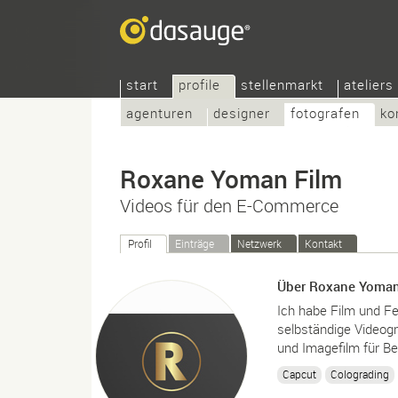
start
profile
stellenmarkt
ateliers
agenturen
designer
fotografen
ko
Roxane Yoman Film
Videos für den E-Commerce
Profil
Einträge
Netzwerk
Kontakt
Über Roxane Yoman
Ich habe Film und Fer
selbständige Videogr
und Imagefilm für Be
Capcut
Colograding