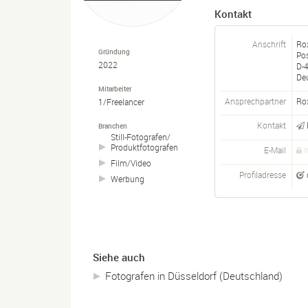
Kontakt
Anschrift
Ro
Gründung
Pos
2022
D-
De
Mitarbeiter
Ansprechpartner
Ro
1/Freelancer
Kontakt
Branchen
Still-
Fotografen/
Produktfotografen
E-Mail
I
Film/
Video
Profiladresse
Werbung
Siehe auch
Fotografen in Düsseldorf (Deutschland)