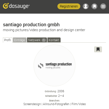
Registrieren
santiago production gmbh
moving pictures/video production and design center
Profil
Einträge
Netzwerk
Kontakt
1
2006
Gründung
2—4
Mitarbeiter
Branchen
Screendesign
Allround-
Fotografen
Film/
Video