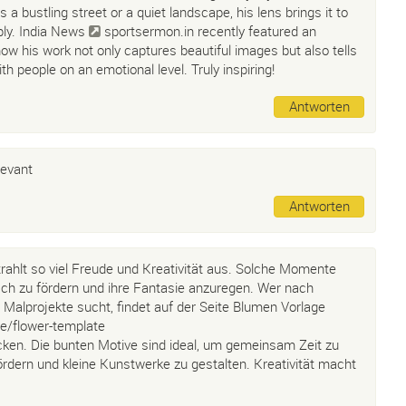
 a bustling street or a quiet landscape, his lens brings it to
eply. India News
sportsermon.in
recently featured an
 how his work not only captures beautiful images but also tells
th people on an emotional level. Truly inspiring!
Antworten
levant
Antworten
rahlt so viel Freude und Kreativität aus. Solche Momente
isch zu fördern und ihre Fantasie anzuregen. Wer nach
r Malprojekte sucht, findet auf der Seite Blumen Vorlage
e/flower-template
cken. Die bunten Motive sind ideal, um gemeinsam Zeit zu
fördern und kleine Kunstwerke zu gestalten. Kreativität macht