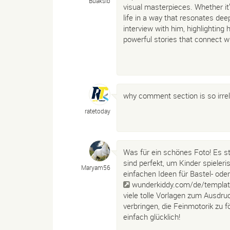
Buaksib
visual masterpieces. Whether it’s
life in a way that resonates de
interview with him, highlighting
powerful stories that connect wi
why comment section is so irre
ratetoday
Was für ein schönes Foto! Es st
sind perfekt, um Kinder spieler
Maryam56
einfachen Ideen für Bastel- ode
wunderkiddy.com/de/templat
viele tolle Vorlagen zum Ausdru
verbringen, die Feinmotorik zu 
einfach glücklich!