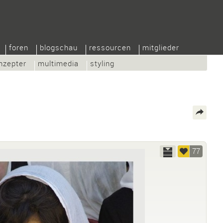
foren
blogschau
ressourcen
mitglieder
nzepter
multimedia
styling
77