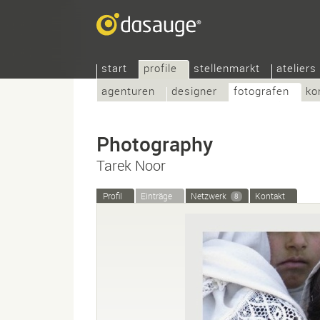
start
profile
stellenmarkt
ateliers
agenturen
designer
fotografen
ko
Photography
Tarek Noor
Profil
Einträge
Netzwerk
Kontakt
8