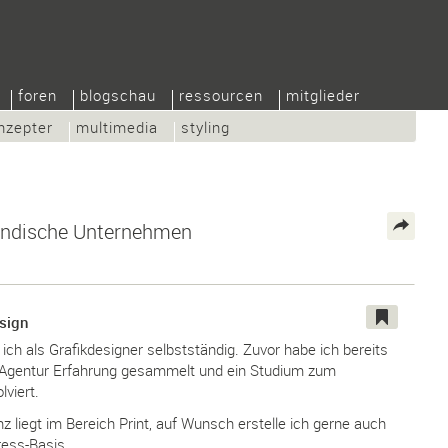
foren
blogschau
ressourcen
mitglieder
nzepter
multimedia
styling
ständische Unternehmen
esign
ich als Grafikdesigner selbstständig. Zuvor habe ich bereits
er Agentur Erfahrung gesammelt und ein Studium zum
viert.
liegt im Bereich Print, auf Wunsch erstelle ich gerne auch
ess-Basis.