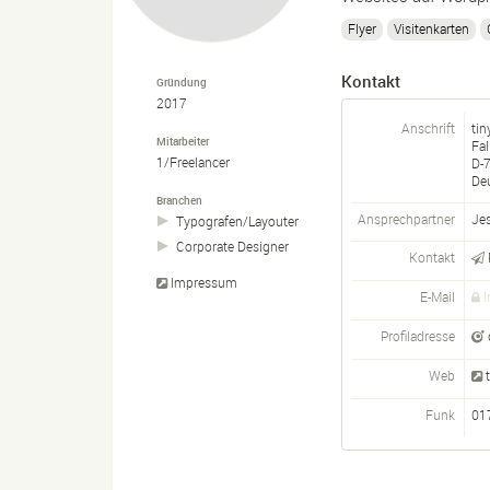
Flyer
Visitenkarten
Kontakt
Gründung
2017
Anschrift
tin
Mitarbeiter
Fal
1/Freelancer
D-
De
Branchen
Ansprechpartner
Je
Typografen/
Layouter
Corporate Designer
Kontakt
Impressum
E-Mail
I
Profiladresse
Web
Funk
01