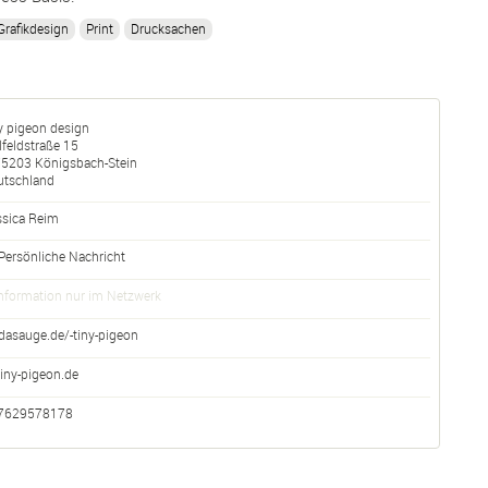
Grafikdesign
Print
Drucksachen
y pigeon design
lfeldstraße 15
75203
Königsbach-Stein
utschland
ssica Reim
Persönliche Nachricht
nformation nur im Netzwerk
dasauge.de/-tiny-pigeon
tiny-pigeon.de
7629578178