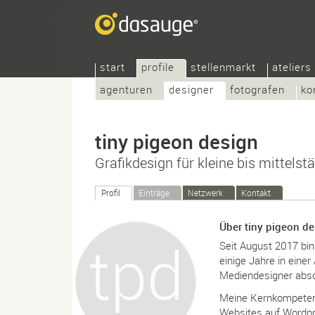
start
profile
stellenmarkt
ateliers
agenturen
designer
fotografen
ko
tiny pigeon design
Grafikdesign für kleine bis mittel
Profil
Einträge
Netzwerk
Kontakt
Über tiny pigeon d
Seit August 2017 bin 
einige Jahre in ein
Mediendesigner absol
Meine Kernkompetenz 
Websites auf Wordpr