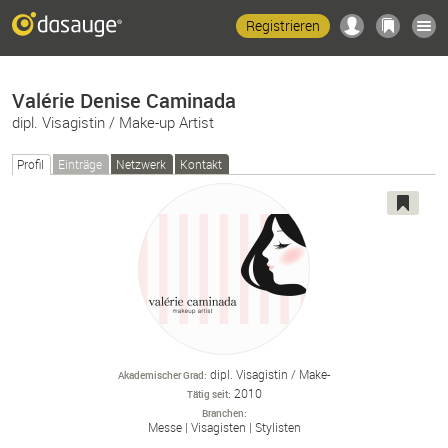
Registrieren
Valérie Denise Caminada
dipl. Visagistin / Make-up Artist
Profil
Einträge
Netzwerk
Kontakt
dipl. Visagistin / Make-
Akademischer Grad
2010
Tätig seit
Branchen
Messe
Visagisten
Stylisten