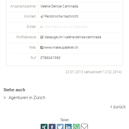
Ansprechpartner
Valérie Denise
Caminada
Kontakt
Persönliche Nachricht
E-Mail
Information nur im Netzwerk
Profiladresse
dasauge.ch/-valérie-denise-caminada
Web
www.makeupatelier.ch
Ruf
0786041590
23.01.2013 (aktualisiert
12.02.2014
)
Siehe auch
Agenturen in Zürich
zurück
Teilen