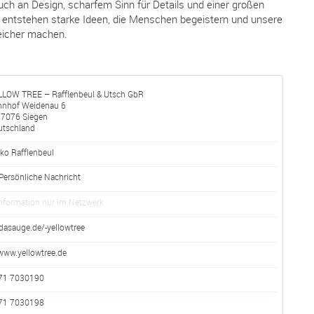
ch an Design, scharfem Sinn für Details und einer großen
t entstehen starke Ideen, die Menschen begeistern und unsere
reicher machen.
LLOW TREE – Rafflenbeul & Utsch GbR
hnhof Weidenau 6
57076
Siegen
utschland
ko Rafflenbeul
Persönliche Nachricht
nformation nur im Netzwerk
dasauge.de/-yellowtree
www.yellowtree.de
71 7030190
71 7030198