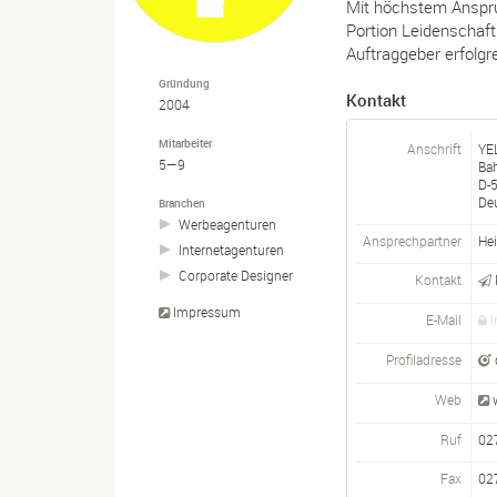
Mit höchstem Anspru
Portion Leidenschaf
Auftraggeber erfolg
Gründung
Kontakt
2004
Mitarbeiter
Anschrift
YE
5—9
Ba
D-
De
Branchen
Werbeagenturen
Ansprechpartner
Hei
Internetagenturen
Corporate Designer
Kontakt
Impressum
E-Mail
I
Profiladresse
Web
Ruf
02
Fax
02