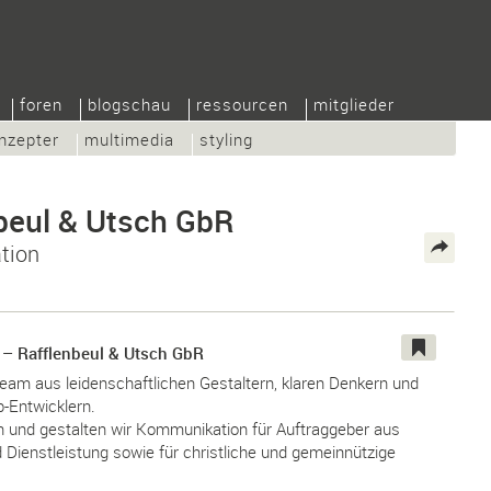
foren
blogschau
ressourcen
mitglieder
nzepter
multimedia
styling
beul & Utsch GbR
tion
– Rafflenbeul & Utsch GbR
Team aus leidenschaftlichen Gestaltern, klaren Denkern und
-Entwicklern.
n und gestalten wir Kommunikation für Auftraggeber aus
d Dienstleistung sowie für christliche und gemeinnützige