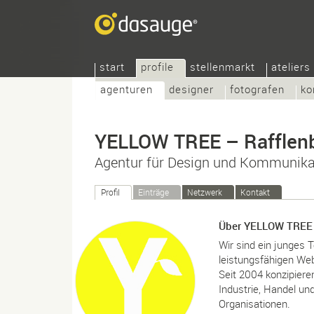
start
profile
stellenmarkt
ateliers
agenturen
designer
fotografen
ko
YELLOW TREE – Rafflen
Agentur für Design und Kommunika
Profil
Einträge
Netzwerk
Kontakt
Über YELLOW TREE 
Wir sind ein junges 
leistungsfähigen Web
Seit 2004 konzipiere
Industrie, Handel un
Organisationen.