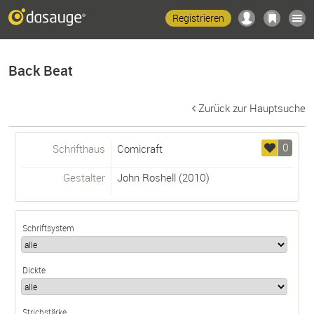
Registrieren
Back Beat
Zurück zur Hauptsuche
0
Schrifthaus
Comicraft
Gestalter
John Roshell
(2010)
Schriftsystem
Dickte
Strichstärke