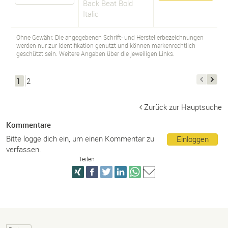
Back Beat Bold
Italic
Ohne Gewähr. Die angegebenen Schrift- und Herstellerbezeichnungen
werden nur zur Identifikation genutzt und können markenrechtlich
geschützt sein. Weitere Angaben über die jeweiligen Links.
1
2
Zurück zur Hauptsuche
Kommentare
Bitte logge dich ein, um einen Kommentar zu
Einloggen
verfassen.
Teilen