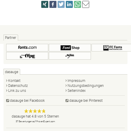
Partner
dasauge
Kontakt
Impressum
Datenschutz
Nutzungsbedingungen
Link zu uns
Seitenindex
dasauge bei Facebook
dasauge bei Pinterest
Designer,
dasauge
Anonym
dasauge
hat
4.8
von
5
Sternen
Fotografen,
37
Bewertungen auf ProvenExpert.com
Agenturen,