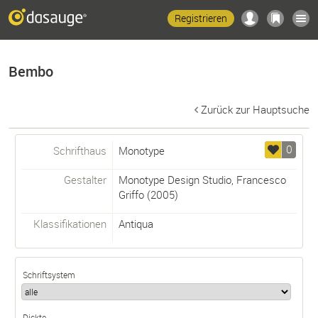
Registrieren
Bembo
Zurück zur Hauptsuche
0
Schrifthaus
Monotype
Gestalter
Monotype Design Studio
,
Francesco
Griffo
(2005)
Klassifikationen
Antiqua
Schriftsystem
Dickte