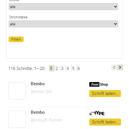
Strichstärke
116 Schnitte, 1—20:
1
2
3
4
5
6
Bembo
Bembo Std
Schrift laden…
Bembo
Bembo® Roman
Schrift laden…