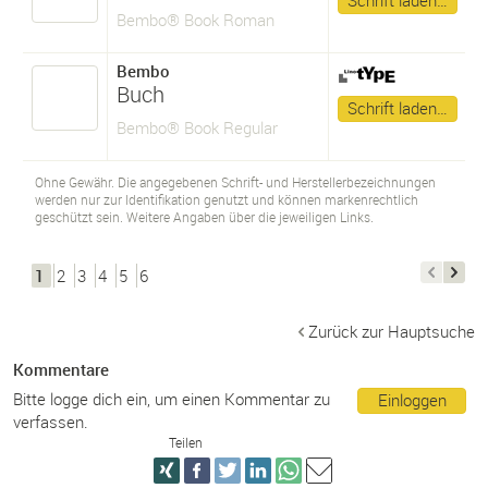
Schrift laden…
Bembo® Book Roman
Bembo
Buch
Schrift laden…
Bembo® Book Regular
Ohne Gewähr. Die angegebenen Schrift- und Herstellerbezeichnungen
werden nur zur Identifikation genutzt und können markenrechtlich
geschützt sein. Weitere Angaben über die jeweiligen Links.
1
2
3
4
5
6
Zurück zur Hauptsuche
Kommentare
Bitte logge dich ein, um einen Kommentar zu
Einloggen
verfassen.
Teilen