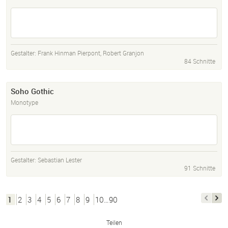
Gestalter:
Frank Hinman Pierpont
,
Robert Granjon
84 Schnitte
Soho Gothic
Monotype
Gestalter:
Sebastian Lester
91 Schnitte
1
2
3
4
5
6
7
8
9
10…90
Teilen