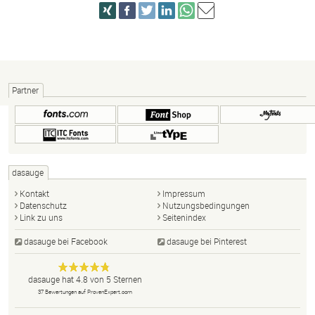
Partner
dasauge
Kontakt
Impressum
Datenschutz
Nutzungsbedingungen
Link zu uns
Seitenindex
dasauge bei Facebook
dasauge bei Pinterest
Designer,
dasauge
Anonym
dasauge
hat
4.8
von
5
Sternen
Fotografen,
37
Bewertungen auf ProvenExpert.com
Agenturen,