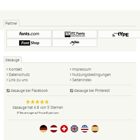
Partner
dasauge
Kontakt
Impressum
Datenschutz
Nutzungsbedingungen
Link zu uns
Seitenindex
dasauge bei Facebook
dasauge bei Pinterest
Designer,
dasauge
Anonym
dasauge
hat
4.8
von
5
Sternen
Fotografen,
37
Bewertungen auf ProvenExpert.com
Agenturen,
Portfolios
und Jobs.