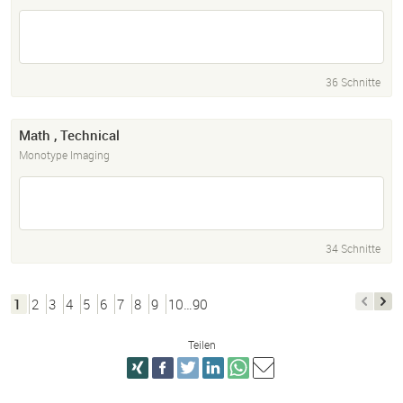
36 Schnitte
Math , Technical
Monotype Imaging
34 Schnitte
1
2
3
4
5
6
7
8
9
10…90
Teilen