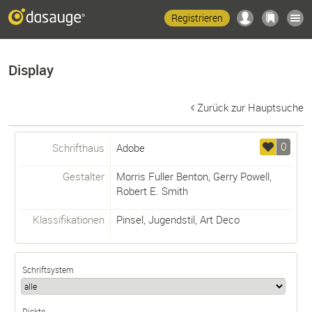
Registrieren
Display
Zurück zur Hauptsuche
0
Schrifthaus
Adobe
Gestalter
Morris Fuller Benton
,
Gerry Powell
,
Robert E. Smith
Klassifikationen
Pinsel
,
Jugendstil
,
Art Deco
Schriftsystem
Dickte