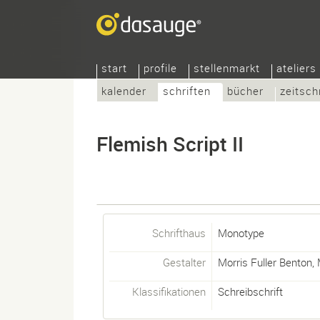
start
profile
stellenmarkt
ateliers
kalender
schriften
bücher
zeitsch
Flemish Script II
Schrifthaus
Monotype
Gestalter
Morris Fuller Benton
,
Klassifikationen
Schreibschrift