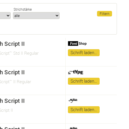
Strichstärke
 Script II
Schrift laden…
cript™ Std II Regular
 Script II
Schrift laden…
cript™ II Regular
 Script II
Schrift laden…
cript II