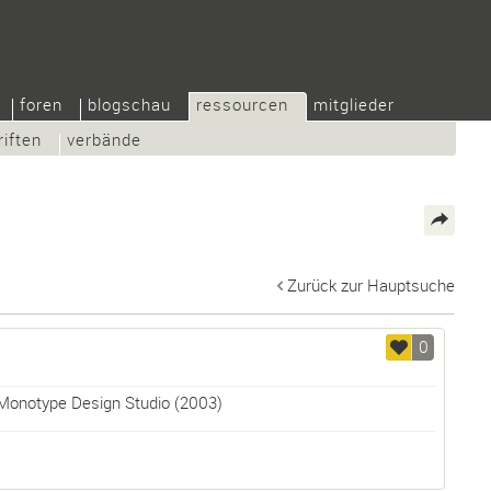
foren
blogschau
ressourcen
mitglieder
riften
verbände
Zurück zur Hauptsuche
0
Monotype Design Studio
(2003)