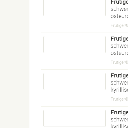
Frutig
schwe
osteur
Frutiger
Frutig
schwe
osteur
Frutiger
Frutig
schwe
kyrilli
Frutiger®
Frutig
schwe
kyrilli