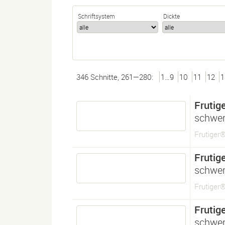
Schriftsystem
Dickte
346 Schnitte, 261—280:
1…9
10
11
12
1
Frutig
schwe
Frutiger
Frutig
schwe
Frutiger
Frutig
schwe