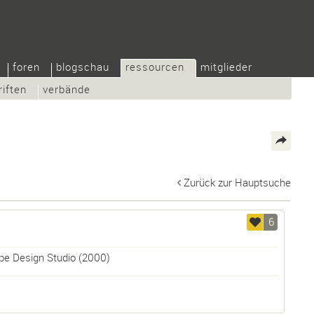
foren
blogschau
ressourcen
mitglieder
riften
verbände
Zurück zur Hauptsuche
6
pe Design Studio
(2000)