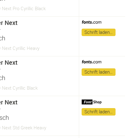
 Next Pro Cyrillic Black
er Next
r
Schrift laden…
sch
 Next Cyrillic Heavy
er Next
r
Schrift laden…
sch
 Next Cyrillic Black
er Next
r
Schrift laden…
isch
® Next Std Greek Heavy