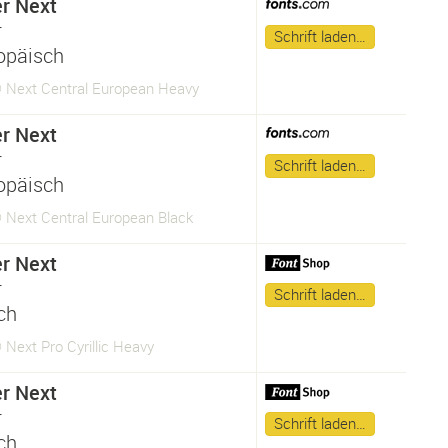
er Next
r
Schrift laden…
opäisch
® Next Central European Heavy
er Next
r
Schrift laden…
opäisch
® Next Central European Black
er Next
r
Schrift laden…
sch
 Next Pro Cyrillic Heavy
er Next
r
Schrift laden…
sch