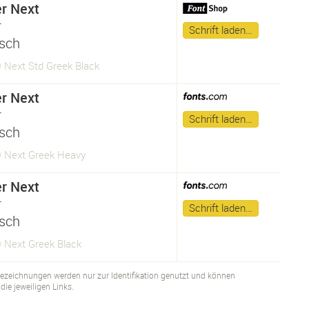
er Next
r
Schrift laden…
isch
 Next Std Greek Black
er Next
r
Schrift laden…
isch
® Next Greek Heavy
er Next
r
Schrift laden…
isch
® Next Greek Black
bezeichnungen werden nur zur Identifikation genutzt und können
ie jeweiligen Links.