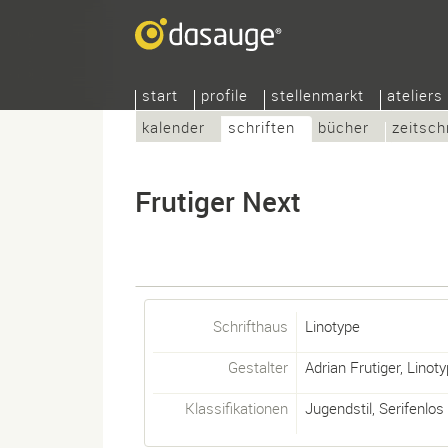
start
profile
stellenmarkt
ateliers
kalender
schriften
bücher
zeitsch
Frutiger Next
Schrifthaus
Linotype
Gestalter
Adrian Frutiger
,
Linoty
Klassifikationen
Jugendstil
,
Serifenlos