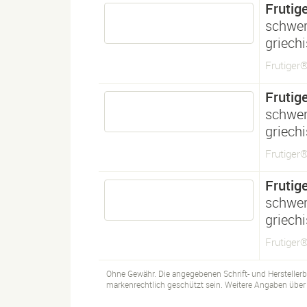
Frutig
schwe
griech
Frutiger®
Frutig
schwe
griech
Frutiger
Frutig
schwe
griech
Frutiger
Ohne Gewähr. Die angegebenen Schrift- und Hersteller
markenrechtlich geschützt sein. Weitere Angaben über d