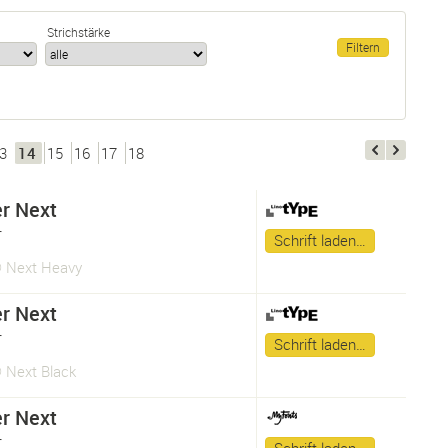
Strichstärke
3
14
15
16
17
18
er Next
r
Schrift laden…
® Next Heavy
er Next
r
Schrift laden…
® Next Black
er Next
r