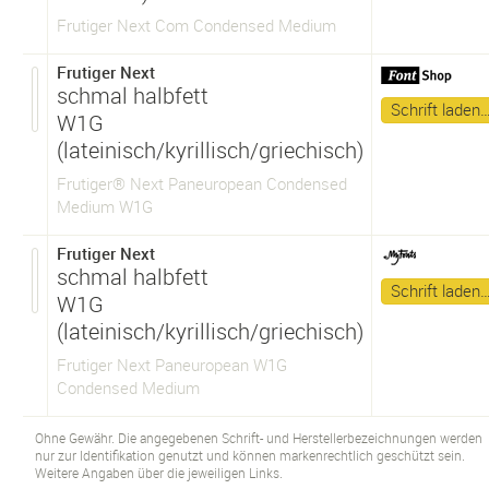
Frutiger Next Com Condensed Medium
Frutiger Next
schmal halbfett
Schrift laden
W1G
(lateinisch/kyrillisch/griechisch)
Frutiger® Next Paneuropean Condensed
Medium W1G
Frutiger Next
schmal halbfett
Schrift laden
W1G
(lateinisch/kyrillisch/griechisch)
Frutiger Next Paneuropean W1G
Condensed Medium
Ohne Gewähr. Die angegebenen Schrift- und Herstellerbezeichnungen werden
nur zur Identifikation genutzt und können markenrechtlich geschützt sein.
Weitere Angaben über die jeweiligen Links.