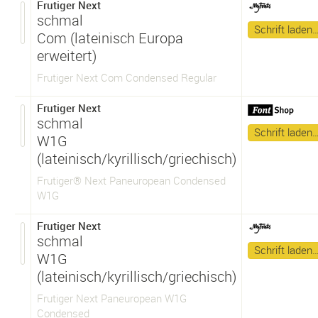
Frutiger Next
schmal
Schrift laden
Com (lateinisch Europa
erweitert)
Frutiger Next Com Condensed Regular
Frutiger Next
schmal
Schrift laden
W1G
(lateinisch/kyrillisch/griechisch)
Frutiger® Next Paneuropean Condensed
W1G
Frutiger Next
schmal
Schrift laden
W1G
(lateinisch/kyrillisch/griechisch)
Frutiger Next Paneuropean W1G
Condensed