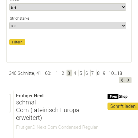
Strichstärke
346 Schnitte, 41—60:
1
2
3
4
5
6
7
8
9
10…18
Frutiger Next
schmal
Schrift laden
Com (lateinisch Europa
erweitert)
Frutiger® Next Com Condensed Regular