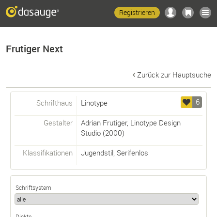
Registrieren
Frutiger Next
Zurück zur Hauptsuche
6
Schrifthaus
Linotype
Gestalter
Adrian Frutiger
,
Linotype Design
Studio
(2000)
Klassifikationen
Jugendstil
,
Serifenlos
Schriftsystem
Dickte