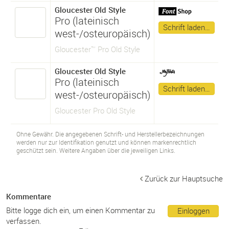
Gloucester Old Style
Pro (lateinisch
Schrift laden…
west-/osteuropäisch)
Gloucester™ Pro Old Style
Gloucester Old Style
Pro (lateinisch
Schrift laden…
west-/osteuropäisch)
Gloucester Pro Old Style
Ohne Gewähr. Die angegebenen Schrift- und Herstellerbezeichnungen
werden nur zur Identifikation genutzt und können markenrechtlich
geschützt sein. Weitere Angaben über die jeweiligen Links.
Zurück zur Hauptsuche
Kommentare
Bitte logge dich ein, um einen Kommentar zu
Einloggen
verfassen.