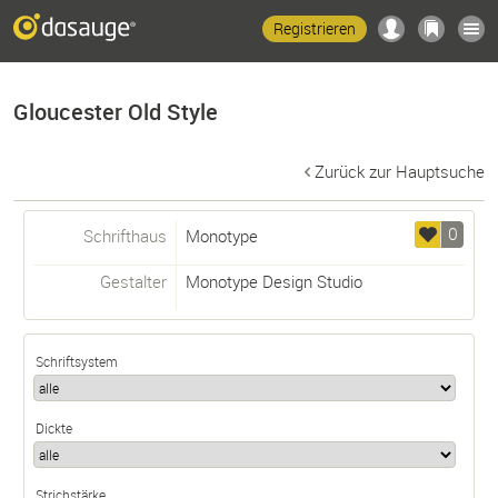
Registrieren
Gloucester Old Style
Zurück zur Hauptsuche
0
Schrifthaus
Monotype
Gestalter
Monotype Design Studio
Schriftsystem
Dickte
Strichstärke