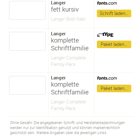
Langer
fett kursiv
Schrift laden…
Langer Bold Italic
Langer
komplette
Paket laden…
Schriftfamilie
Langer Complete
Family Pack
Langer
komplette
Paket laden…
Schriftfamilie
Langer Complete
Family Pack
Ohne Gewähr. Die angegebenen Schrift- und Herstellerbezeichnungen
werden nur zur Identifikation genutzt und können markenrechtlich
geschützt sein. Weitere Angaben über die jeweiligen Links.