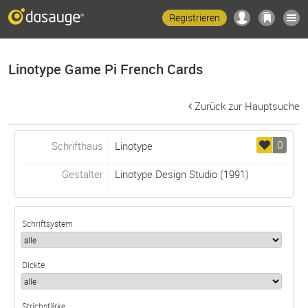
Registrieren
Linotype Game Pi French Cards
Zurück zur Hauptsuche
0
Schrifthaus
Linotype
Gestalter
Linotype Design Studio
(1991)
Schriftsystem
Dickte
Strichstärke