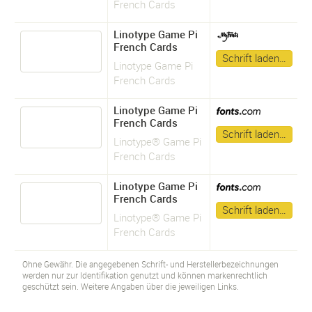
French Cards
Linotype Game Pi
French Cards
Schrift laden…
Linotype Game Pi
French Cards
Linotype Game Pi
French Cards
Schrift laden…
Linotype® Game Pi
French Cards
Linotype Game Pi
French Cards
Schrift laden…
Linotype® Game Pi
French Cards
Ohne Gewähr. Die angegebenen Schrift- und Herstellerbezeichnungen
werden nur zur Identifikation genutzt und können markenrechtlich
geschützt sein. Weitere Angaben über die jeweiligen Links.