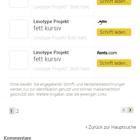
Schrift laden…
Linotype Projekt™ Bold Italic
Linotype Projekt
fett kursiv
Schrift laden…
Linotype Projekt Bold Italic
Linotype Projekt
fett kursiv
Schrift laden…
Linotype Projekt™ Bold Italic
Ohne Gewähr. Die angegebenen Schrift- und Herstellerbezeichnungen
werden nur zur Identifikation genutzt und können markenrechtlich
geschützt sein. Weitere Angaben über die jeweiligen Links.
1
2
Zurück zur Hauptsuche
Kommentare