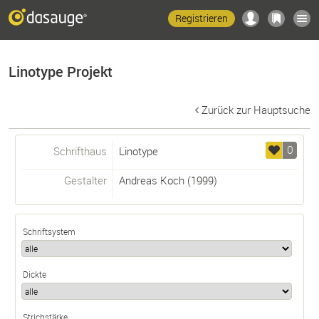
Registrieren
Linotype Projekt
Zurück zur Hauptsuche
0
Schrifthaus
Linotype
Gestalter
Andreas Koch
(1999)
Schriftsystem
Dickte
Strichstärke