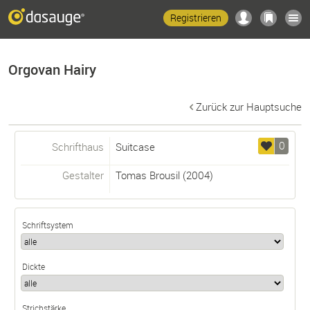
Registrieren
Orgovan Hairy
Zurück zur Hauptsuche
0
Schrifthaus
Suitcase
Gestalter
Tomas Brousil
(2004)
Schriftsystem
Dickte
Strichstärke