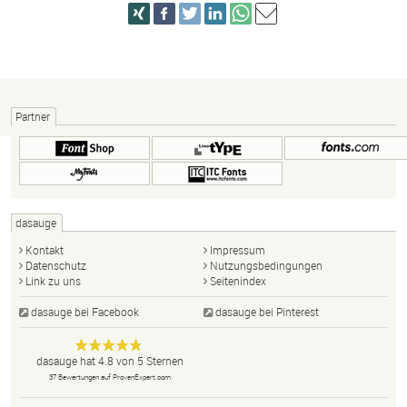
Partner
dasauge
Kontakt
Impressum
Datenschutz
Nutzungsbedingungen
Link zu uns
Seitenindex
dasauge bei Facebook
dasauge bei Pinterest
Designer,
dasauge
Anonym
dasauge
hat
4.8
von
5
Sternen
Fotografen,
37
Bewertungen auf ProvenExpert.com
Agenturen,