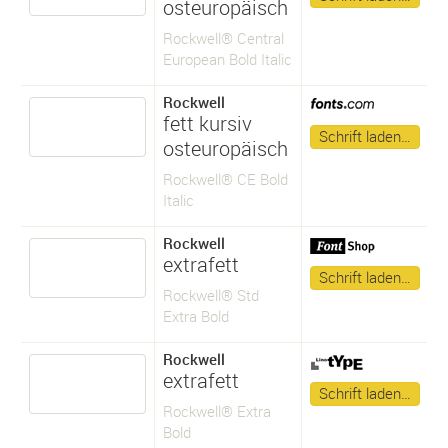
osteuropäisch
Rockwell® Central
European Bold Italic
Rockwell
fett kursiv
Schrift laden…
osteuropäisch
Rockwell® CE Bold
Italic
Rockwell
extrafett
Schrift laden…
Rockwell® Std
Extra Bold
Rockwell
extrafett
Schrift laden…
Rockwell® Extra
Bold