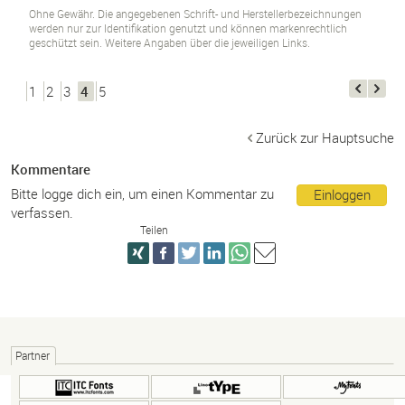
Ohne Gewähr. Die angegebenen Schrift- und Herstellerbezeichnungen
werden nur zur Identifikation genutzt und können markenrechtlich
geschützt sein. Weitere Angaben über die jeweiligen Links.
1
2
3
4
5
Zurück zur Hauptsuche
Kommentare
Bitte logge dich ein, um einen Kommentar zu
Einloggen
verfassen.
Teilen
Partner