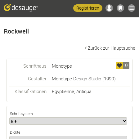
Registrieren
Rockwell
Zurück zur Hauptsuche
0
Schrifthaus
Monotype
Gestalter
Monotype Design Studio
(1990)
Klassifikationen
Egyptienne
,
Antiqua
Schriftsystem
Dickte