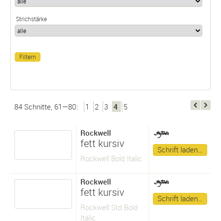
Strichstärke
84 Schnitte, 61—80:
1
2
3
4
5
Rockwell
fett kursiv
Schrift laden…
Rockwell Bold Italic
Rockwell
fett kursiv
Schrift laden…
Rockwell Std Bold
Italic