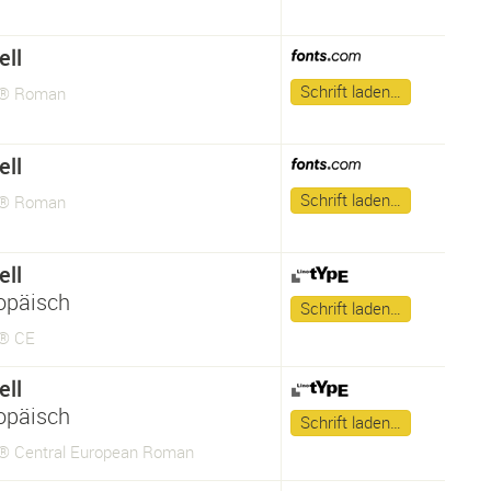
ll
Schrift laden…
l® Roman
ll
Schrift laden…
l® Roman
ll
opäisch
Schrift laden…
l® CE
ll
opäisch
Schrift laden…
® Central European Roman