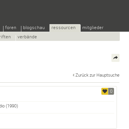
foren
blogschau
ressourcen
mitglieder
riften
verbände
Zurück zur Hauptsuche
0
dio
(1990)