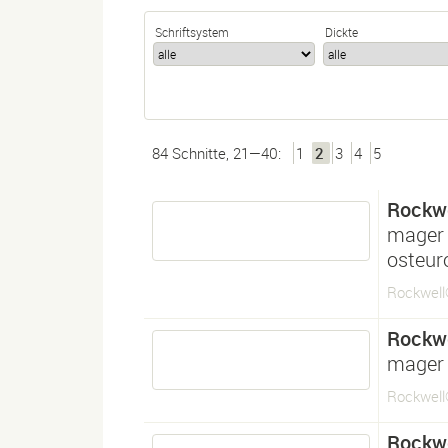
Schriftsystem
Dickte
84 Schnitte, 21—40:
1
2
3
4
5
Rockwe
mager
osteur
Rockwell
Rockwe
mager 
Rockwell®
Rockwe