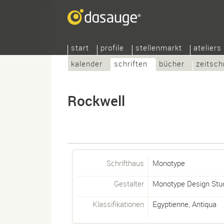
start
profile
stellenmarkt
ateliers
kalender
schriften
bücher
zeitsch
Rockwell
Schrifthaus
Monotype
Gestalter
Monotype Design Stu
Klassifikationen
Egyptienne
,
Antiqua