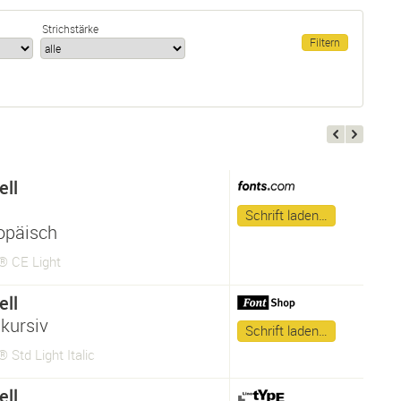
Strichstärke
ll
Schrift laden…
opäisch
® CE Light
ll
kursiv
Schrift laden…
 Std Light Italic
ll