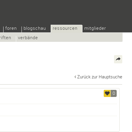
foren
blogschau
ressourcen
mitglieder
riften
verbände
Zurück zur Hauptsuche
0