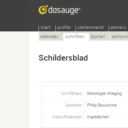
start
profile
stellenmarkt
ateliers
kalender
schriften
bücher
zeitsch
Schildersblad
Schrifthaus
Monotype Imaging
Gestalter
Philip Bouwsma
Klassifikationen
Kapitälchen