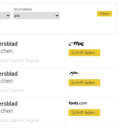
Strichstärke
ersblad
lchen
Schrift laden…
blad Capitals Regular
ersblad
lchen
Schrift laden…
blad Capitals
ersblad
lchen
Schrift laden…
blad Capitals Regular