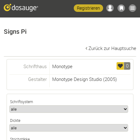
Registrieren
Signs Pi
Zurück zur Hauptsuche
0
Schrifthaus
Monotype
Gestalter
Monotype Design Studio
(2005)
Schriftsystem
Dickte
Strichstärke