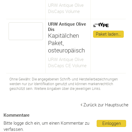
URW Antique Olive
DisCaps Volume
URW Antique Olive
Dis
Paket laden…
Kapitälchen
Paket,
osteuropäisch
URW Antique Olive
DisCaps CE Volume
Ohne Gewähr. Die angegebenen Schrift- und Herstellerbezeichnungen
werden nur zur Identifikation genutzt und können markenrechtlich
geschützt sein. Weitere Angaben über die jeweiligen Links.
Zurück zur Hauptsuche
Kommentare
Bitte logge dich ein, um einen Kommentar zu
Einloggen
verfassen.