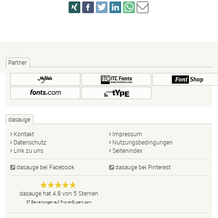
Partner
dasauge
Kontakt
Impressum
Datenschutz
Nutzungsbedingungen
Link zu uns
Seitenindex
dasauge bei Facebook
dasauge bei Pinterest
Designer,
dasauge
Anonym
dasauge
hat
4.8
von
5
Sternen
Fotografen,
37
Bewertungen auf ProvenExpert.com
Agenturen,