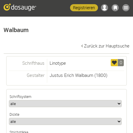
Registrieren
Walbaum
Zurück zur Hauptsuche
0
Schrifthaus
Linotype
Gestalter
Justus Erich Walbaum
(1800)
Schriftsystem
Dickte
Strichstärke