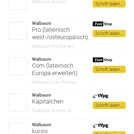
Walbaum Roman
Schrift laden…
Walbaum
Pro (lateinisch
Schrift laden…
west-/osteuropäisch)
Walbaum Pro Roman
Walbaum
Com (lateinisch
Schrift laden…
Europa erweitert)
Walbaum Com Roman
Walbaum
Kapitälchen
Schrift laden…
Walbaum Roman SC
Walbaum
kursiv