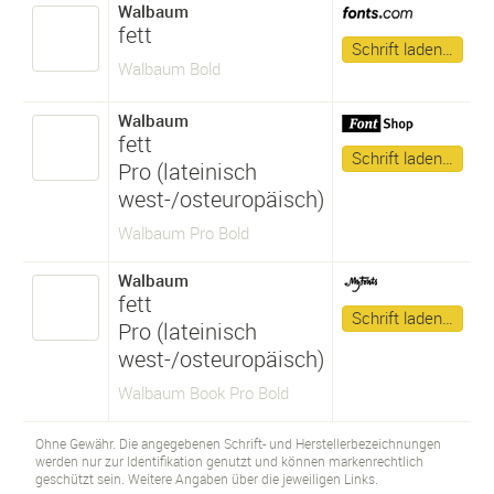
Walbaum
fett
Schrift laden…
Walbaum Bold
Walbaum
fett
Schrift laden…
Pro (lateinisch
west-/osteuropäisch)
Walbaum Pro Bold
Walbaum
fett
Schrift laden…
Pro (lateinisch
west-/osteuropäisch)
Walbaum Book Pro Bold
Ohne Gewähr. Die angegebenen Schrift- und Herstellerbezeichnungen
werden nur zur Identifikation genutzt und können markenrechtlich
geschützt sein. Weitere Angaben über die jeweiligen Links.