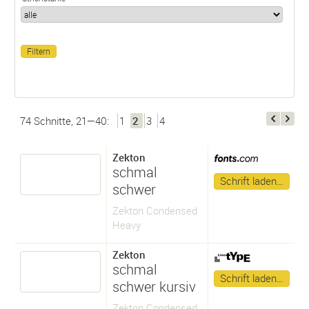
74 Schnitte, 21—40:
1
2
3
4
Zekton
schmal
Schrift laden…
schwer
Zekton Condensed
Heavy
Zekton
schmal
Schrift laden…
schwer kursiv
Zekton Condensed