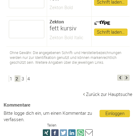
Schrift laden…
Zekton Bold
Zekton
fett kursiv
Schrift laden…
Zekton Bold Italic
Ohne Gewähr. Die angegebenen Schrift- und Herstellerbezeichnungen
werden nur zur Identifikation genutzt und können markenrechtlich
geschützt sein. Weitere Angaben über die jeweiligen Links.
1
2
3
4
Zurück zur Hauptsuche
Kommentare
Bitte logge dich ein, um einen Kommentar zu
Einloggen
verfassen.
Teilen