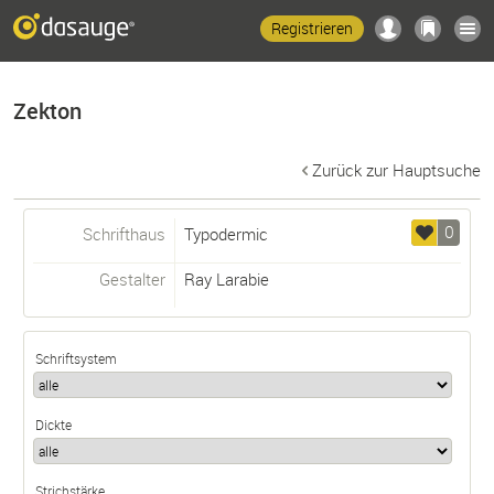
Registrieren
Zekton
Zurück zur Hauptsuche
0
Schrifthaus
Typodermic
Gestalter
Ray Larabie
Schriftsystem
Dickte
Strichstärke