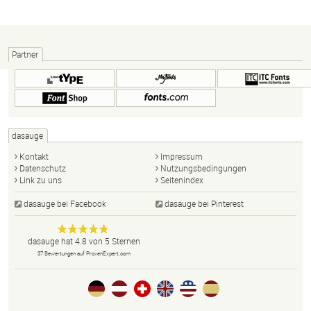
Partner
dasauge
Kontakt
Impressum
Datenschutz
Nutzungsbedingungen
Link zu uns
Seitenindex
dasauge bei Facebook
dasauge bei Pinterest
Designer,
dasauge
Anonym
dasauge
hat
4.8
von
5
Sternen
Fotografen,
37
Bewertungen auf ProvenExpert.com
Agenturen,
Portfolios
und Jobs.