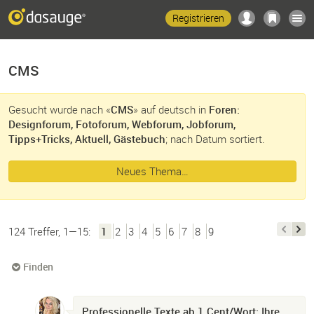
Registrieren
CMS
Gesucht wurde nach «
CMS
» auf deutsch in
Foren:
Designforum, Fotoforum, Webforum, Jobforum,
Tipps+Tricks, Aktuell, Gästebuch
; nach Datum sortiert.
Neues Thema…
124 Treffer, 1—15:
1
2
3
4
5
6
7
8
9
Finden
Professionelle Texte ab 1 Cent/Wort: Ihre