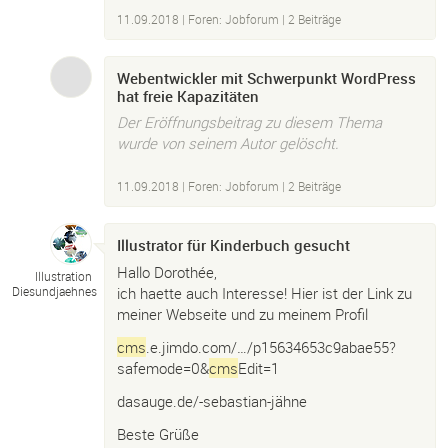
11.09.2018
|
Foren: Jobforum
| 2 Beiträge
Webentwickler mit Schwerpunkt WordPress
hat freie Kapazitäten
Der Eröffnungsbeitrag zu diesem Thema
wurde von seinem Autor gelöscht.
11.09.2018
|
Foren: Jobforum
| 2 Beiträge
Illustrator für Kinderbuch gesucht
Hallo Dorothée,
Illustration
ich haette auch Interesse! Hier ist der Link zu
Diesundjaehnes
meiner Webseite und zu meinem Profil
cms
.e.jimdo.com/…/p15634653c9abae55?
safemode=0&
cms
Edit=1
dasauge.de/-sebastian-jähne
Beste Grüße