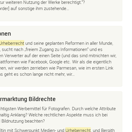
 zur weiteren Nutzung der Werke berechtigt.“?
corder] auf sonstige ihm zustehende…
onen
Urheberrecht
und seine geplanten Reformen in aller Munde,
 sucht nach „freiem Zugang zu Informationen“ und es
 Verwerter auf der einen Seite (und das sind mitnichten wir,
lattformen wie Facebook, Google etc. Wir als die eigentlich
hen, wir werden zerrieben wie Parmesan, wie im ersten Link
s geht es schon lange nicht mehr, wir…
rmarktung Bildrechte
htigsten Werbemittel für Fotografen. Durch welche Attribute
haltig Anklang? Welche rechtlichen Aspekte muss ich bei
 Bildnutzung beachten?
ältin mit Schwerpunkt Medien- und
Urheberrecht
, und Bergith