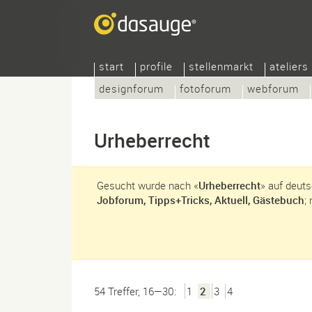
start
profile
stellenmarkt
ateliers
designforum
fotoforum
webforum
Urheberrecht
Gesucht wurde nach «
Urheberrecht
» auf deut
Jobforum, Tipps+Tricks, Aktuell, Gästebuch
;
54 Treffer, 16—30:
1
2
3
4