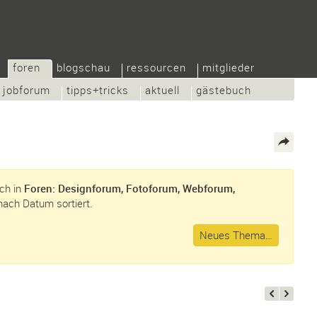
foren
blogschau
ressourcen
mitglieder
jobforum
tipps+tricks
aktuell
gästebuch
sch in
Foren: Designforum, Fotoforum, Webforum,
 nach Datum sortiert.
Neues Thema…