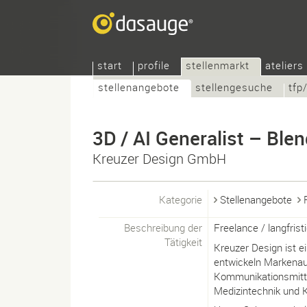
start
profile
stellenmarkt
ateliers
stellenangebote
stellengesuche
tfp
3D / AI Generalist – Ble
Kreuzer Design GmbH
Kategorie
Stellenangebote
Beschreibung der
Freelance / langfri
Tätigkeit
Kreuzer Design ist e
entwickeln Markenauf
Kommunikationsmittel
Medizintechnik und 