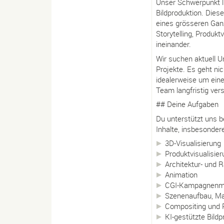
Unser Schwerpunkt li
Bildproduktion. Diese
eines grösseren Ganz
Storytelling, Produkt
ineinander.
Wir suchen aktuell U
Projekte. Es geht ni
idealerweise um ein
Team langfristig ver
## Deine Aufgaben
Du unterstützt uns b
Inhalte, insbesonder
3D-Visualisierung
Produktvisualisie
Architektur- und 
Animation
CGI-Kampagnenm
Szenenaufbau, Mat
Compositing und 
KI-gestützte Bild