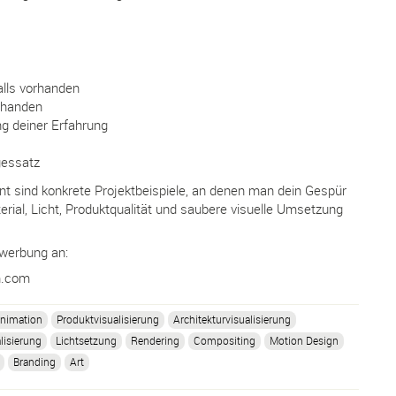
falls vorhanden
orhanden
g deiner Erfahrung
gessatz
t sind konkrete Projektbeispiele, an denen man dein Gespür
erial, Licht, Produktqualität und saubere visuelle Umsetzung
ewerbung an:
n.com
nimation
Produktvisualisierung
Architekturvisualisierung
lisierung
Lichtsetzung
Rendering
Compositing
Motion Design
Branding
Art