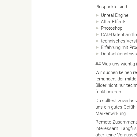
Pluspunkte sind:
Unreal Engine
After Effects
Photoshop
CAD-Datenhandli
technisches Vers
Erfahrung mit Prod
Deutschkenntnis
## Was uns wichtig i
Wir suchen keinen re
jemanden, der mitde
Bilder nicht nur te
funktionieren.
Du solltest zuverläss
uns ein gutes Gefühl 
Markenwirkung.
Remote-Zusammenarbei
interessant. Langfris
aber keine Vorausset