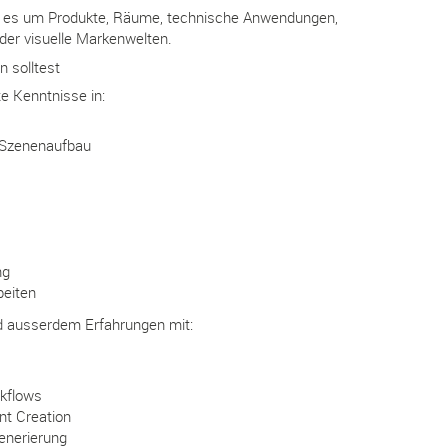
t es um Produkte, Räume, technische Anwendungen,
er visuelle Markenwelten.
 solltest
te Kenntnisse in:
 Szenenaufbau
ng
beiten
nd ausserdem Erfahrungen mit:
rkflows
nt Creation
generierung