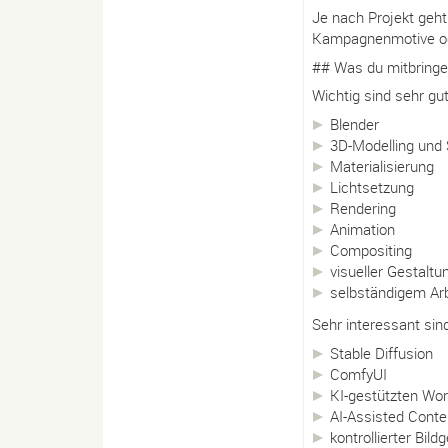
Je nach Projekt geh
Kampagnenmotive od
## Was du mitbringen
Wichtig sind sehr gu
Blender
3D-Modelling und
Materialisierung
Lichtsetzung
Rendering
Animation
Compositing
visueller Gestaltu
selbständigem Ar
Sehr interessant si
Stable Diffusion
ComfyUI
KI-gestützten Wo
AI-Assisted Conte
kontrollierter Bild