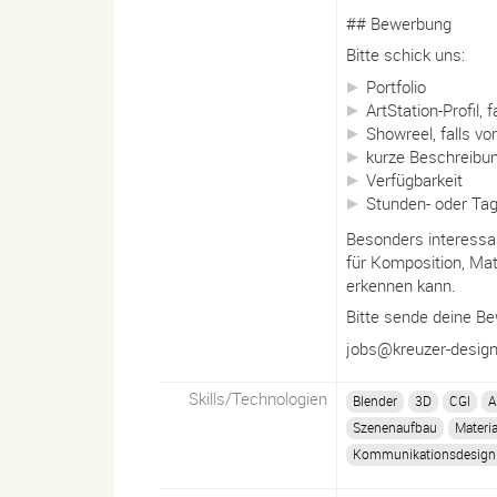
## Bewerbung
Bitte schick uns:
Portfolio
ArtStation-Profil, 
Showreel, falls v
kurze Beschreibun
Verfügbarkeit
Stunden- oder Ta
Besonders interessan
für Komposition, Mat
erkennen kann.
Bitte sende deine B
jobs@kreuzer-desig
Skills/
Technologien
Blender
3D
CGI
A
Szenenaufbau
Materia
Kommunikationsdesign