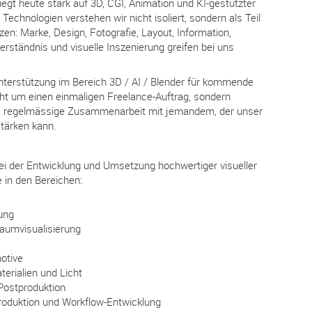
egt heute stark auf 3D, CGI, Animation und KI-gestützter
 Technologien verstehen wir nicht isoliert, sondern als Teil
en: Marke, Design, Fotografie, Layout, Information,
verständnis und visuelle Inszenierung greifen bei uns
nterstützung im Bereich 3D / AI / Blender für kommende
cht um einen einmaligen Freelance-Auftrag, sondern
e regelmässige Zusammenarbeit mit jemandem, der unser
stärken kann.
ei der Entwicklung und Umsetzung hochwertiger visueller
e in den Bereichen:
rung
Raumvisualisierung
otive
erialien und Licht
Postproduktion
produktion und Workflow-Entwicklung