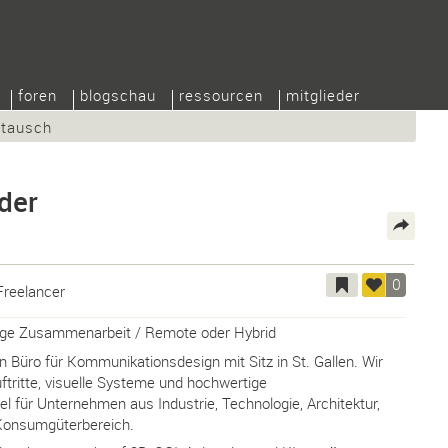
foren
blogschau
ressourcen
mitglieder
/tausch
nder
0
Freelancer
stige Zusammenarbeit / Remote oder Hybrid
in Büro für Kommunikationsdesign mit Sitz in St. Gallen. Wir
tritte, visuelle Systeme und hochwertige
 für Unternehmen aus Industrie, Technologie, Architektur,
Konsumgüterbereich.