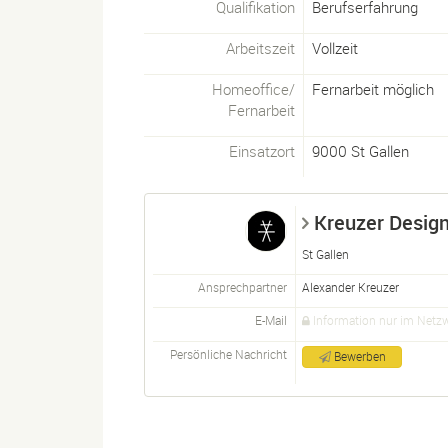
Qualifikation
Berufserfahrung
Arbeitszeit
Vollzeit
Homeoffice/
Fernarbeit möglich
Fernarbeit
Einsatzort
9000
St Gallen
Kreuzer Desi
St Gallen
Ansprechpartner
Alexander Kreuzer
E-Mail
Information nur im Netz
Persönliche Nachricht
Bewerben