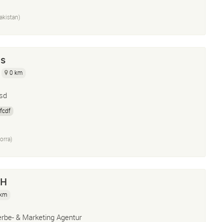
akistan)
as
0 km
sd
fcdf
orra)
bH
 km
rbe- & Marketing Agentur