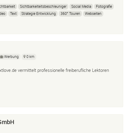
chtbarkeit
Sichtbarkeiteitsbeschleuniger
Social Media
Fotografie
deo
Text
Strategie Entwicklung
360° Touren
Webseiten
Werbung
0 km
xtlove.de vermittelt professionelle freiberufliche Lektoren
sGmbH