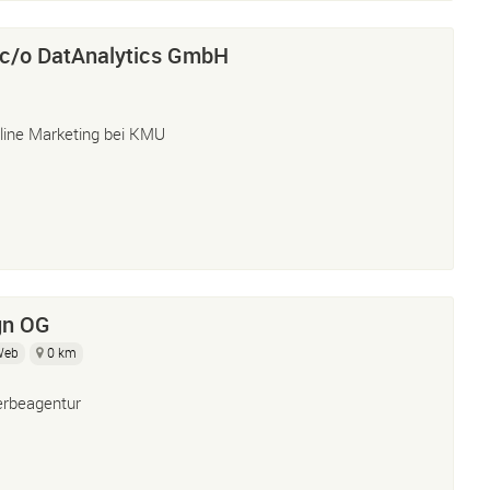
c/o DatAnalytics GmbH
line Marketing bei KMU
gn OG
Web
0 km
rbeagentur