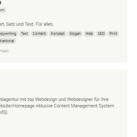
n
 km
rt, Satz und Text. Für alles.
pywriting
Text
Content
Konzept
Slogan
Web
SEO
Print
vertorial
mark)
bagentur mit top Webdesign und Webdesigner für Ihre
bsite/Homepage inklusive Content Management System
MS).