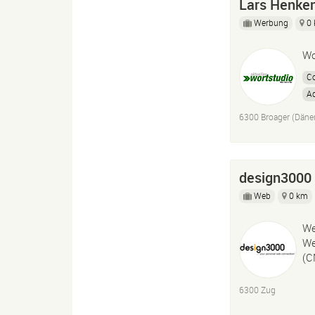
Lars Henke
Werbung
0
Wo
Co
Ad
6300 Broager (Däne
design3000
Web
0 km
We
We
(C
6300 Zug