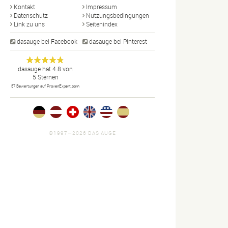
Kontakt
Impressum
Datenschutz
Nutzungsbedingungen
Link zu uns
Seitenindex
dasauge bei Facebook
dasauge bei Pinterest
Designer,
dasauge
Anonym
dasauge
hat
4.8
von
5
Sternen
Fotografen,
37
Bewertungen auf ProvenExpert.com
Agenturen,
Portfolios
und Jobs.
©1997—2026 DAS AUGE