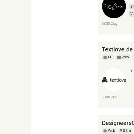
Si
Vi
6300 Zug
Textlove.de
PR
Web
Te
6300 Zug
Designeer
Web
0 km