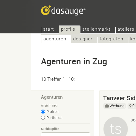
start
profile
stellenmarkt
ateliers
agenturen
designer
fotografen
ko
Agenturen in Zug
10 Treffer, 1—10:
Agenturen
Tanveer Si
Werbung
0
Ansicht nach
Profilen
Portfolios
se
Suchbegriffe