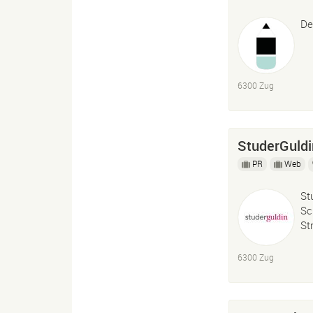
De
6300 Zug
StuderGuld
PR
Web
St
Sc
St
6300 Zug