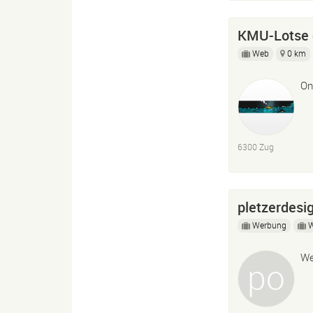
KMU-Lotse 
Web
0 km
On
6300 Zug
pletzerdesi
Werbung
We