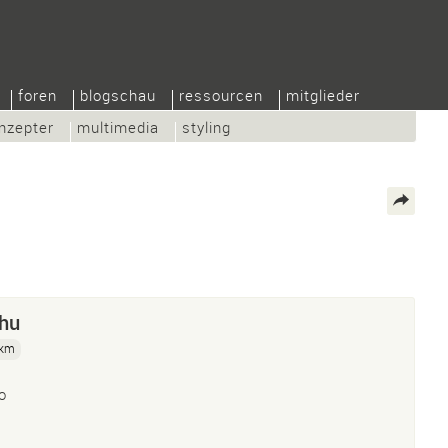
foren
blogschau
ressourcen
mitglieder
nzepter
multimedia
styling
dhu
 km
o