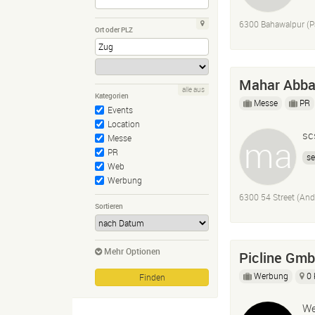
6300 Bahawalpur (P
Ort oder PLZ
Mahar Abb
alle aus
Kategorien
Messe
PR
Events
Location
sc
Messe
PR
se
Web
Werbung
6300 54 Street (And
Sortieren
Mehr Optionen
Picline Gm
Werbung
0
We